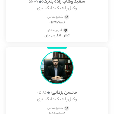
سعید وهاب زاده بلترک
5.87
)
(
وکیل پایه یک دادگستری
شماره تماس:
09112977828
آدرس دفتر:
گیلان, لنگرود, ایران
محسن یزدانی
5.86
)
(
وکیل پایه یک دادگستری
شماره تماس:
9158051813