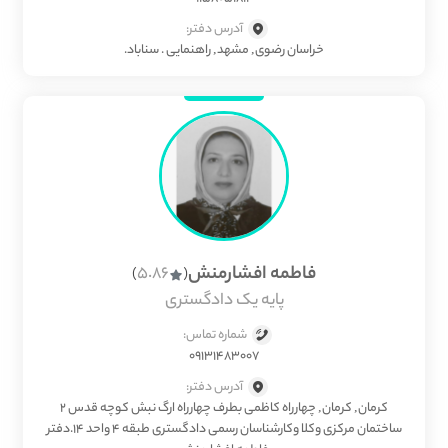
آدرس دفتر:
خراسان رضوی, مشهد, راهنمایی . سناباد.
فاطمه افشارمنش
5.86
)
(
پایه یک دادگستری
شماره تماس:
09131483007
آدرس دفتر:
كرمان, کرمان, چهارراه کاظمی بطرف چهارراه ارگ نبش کوچه قدس 2
ساختمان مرکزی وکلا وکارشناسان رسمی دادگستری طبقه 4 واحد 14.دفتر