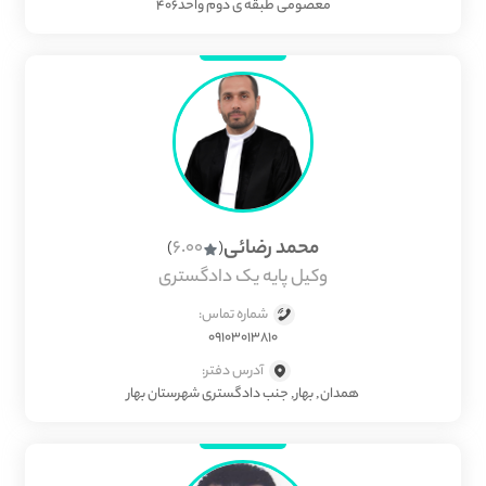
معصومی طبقه ی دوم واحد۴۰۶
محمد رضائی
6.00
)
(
وکیل پایه یک دادگستری
شماره تماس:
09103013810
آدرس دفتر:
همدان, بهار, جنب دادگستری شهرستان بهار