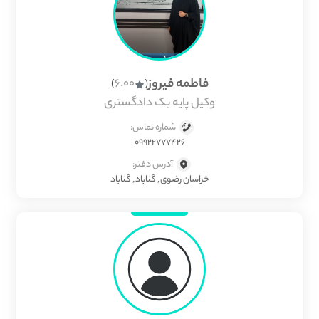
فاطمه فیروز
6.00
)
(
وکیل پایه یک دادگستری
شماره تماس:
09922777426
آدرس دفتر:
خراسان رضوی, گناباد, گناباد