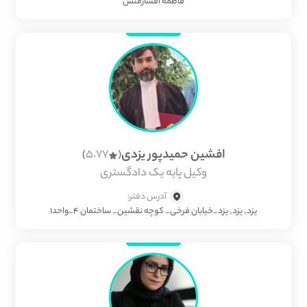
فاطمه افشارمنش
افشین حمیدپور یزدی
5.77
)
(
وکیل پایه یک دادگستری
آدرس دفتر:
یزد, یزد, یزد_خیابان فرخی_ کوچه نقشین_ ساختمان ۴_واحد۱