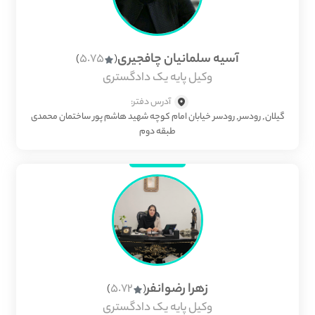
آسیه سلمانیان چافجیری
5.75
)
(
وکیل پایه یک دادگستری
آدرس دفتر:
گیلان, رودسر, رودسر خیابان امام کوچه شهید هاشم پور ساختمان محمدی
طبقه دوم
زهرا رضوانفر
5.72
)
(
وکیل پایه یک دادگستری