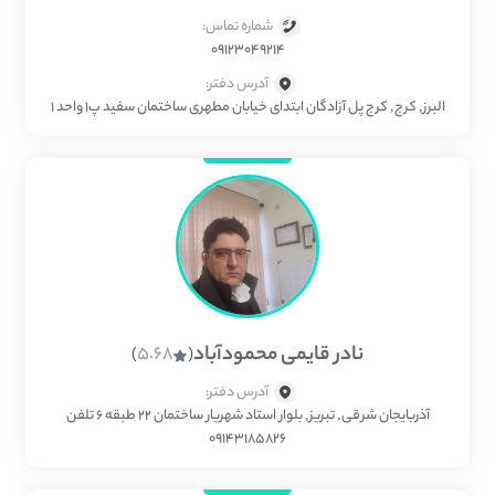
شماره تماس:
09123049214
آدرس دفتر:
البرز, کرج, کرج پل آزادگان ابتدای خیابان مطهری ساختمان سفید پ۱ واحد ۱
نادر قایمی محمودآباد
5.68
)
(
آدرس دفتر:
آذربایجان شرقی, تبریز, بلوار استاد شهریار ساختمان ۲۲ طبقه ۶ تلفن
۰۹۱۴۳۱۸۵۸۲۶