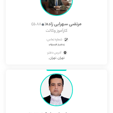
مرتضی سهرابی زاده
5.88
)
(
کارآموز وکالت
شماره تماس:
09100480201
آدرس دفتر:
تهران, تهران,