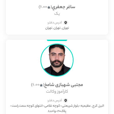
ساغر جعفري
6.00
)
(
یک
آدرس دفتر:
تهران, تهران, تهران
مجتبی شهبازی شامخ
6.00
)
(
کارآموز وکالت
آدرس دفتر:
البرز, کرج, عظیمیه-بلوار شریعتی-کوچه غلامی-انتهای کوچه سمت راست-
پلاک۲۰-واحد۸