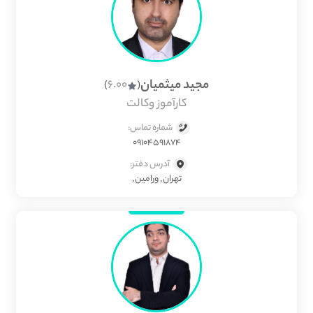
مجید میثمیان
6.00
)
(
کارآموز وکالت
شماره تماس:
09104591874
آدرس دفتر:
تهران, ورامین,