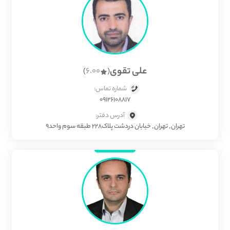
علی تقوی
6.00
)
(
شماره تماس:
09126108817
آدرس دفتر:
تهران, تهران, خیابان دردشت پلاک228 طبقه سوم واحد9