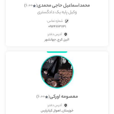
محمداسماعیل حاجی محمدی
6.00
)
(
وکیل پایه یک دادگستری
شماره تماس:
09124663731
آدرس دفتر:
البرز, کرج, جهانشهر
معصومه اورکی
6.00
)
(
آدرس دفتر:
خوزستان, اهواز, کیانپارس