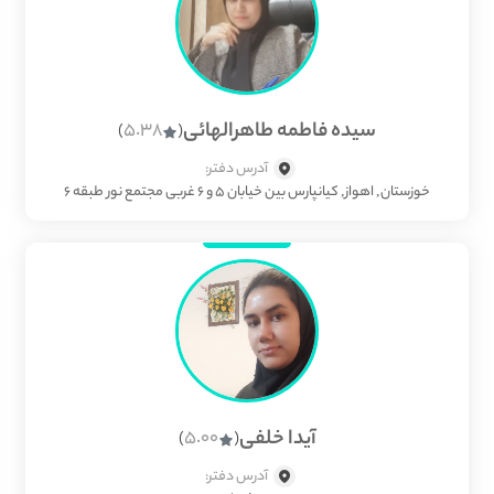
سیده فاطمه طاهرالهائی
5.38
)
(
آدرس دفتر:
خوزستان, اهواز, کیانپارس بین خیابان 5 و 6 غربی مجتمع نور طبقه 6
آیدا خلفی
5.00
)
(
آدرس دفتر: