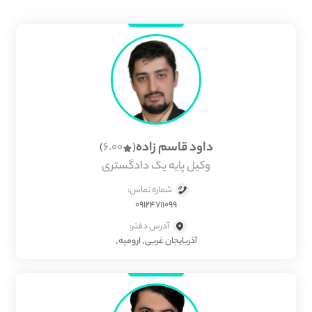
داود قاسم زاده
6.00
)
(
وکیل پایه یک دادگستری
شماره تماس:
09124711099
آدرس دفتر:
آذربایجان غربی, ارومیه,