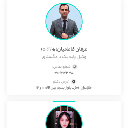
عرفان فاطمیان
5.67
)
(
وکیل پایه یک دادگستری
شماره تماس:
09116614335
آدرس دفتر:
مازندران, آمل, بلوار بسیج بین لاله ۱۰ و ۱۲