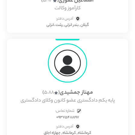
اسماعیل غفوری
5.94
)
(
کارآموز وکالت
آدرس دفتر:
گیلان, بندر انزلی, رشت ،انزلی
مهناز جمشیدی
5.88
)
(
پایه یکم دادگستری عضو کانون وکلای دادگستری
شماره تماس:
09375488197
آدرس دفتر:
كرمانشاه, کرمانشاه, چهاراه اجاق