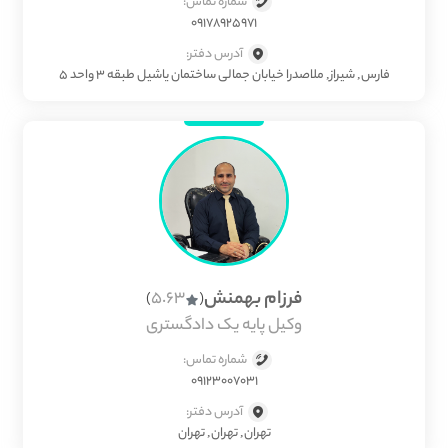
شماره تماس:
09178925971
آدرس دفتر:
فارس, شیراز, ملاصدرا خیابان جمالی ساختمان یاشیل طبقه 3 واحد 5
فرزام بهمنش
5.63
)
(
وکیل پایه یک دادگستری
شماره تماس:
09123007031
آدرس دفتر:
تهران, تهران, تهران