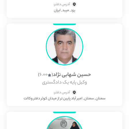
آدرس دفتر:
یزد, میبد, ایران
حسین شهابی نژاد
6.00
)
(
وکیل پایه یک دادگستری
آدرس دفتر:
سمنان, سمنان, امیر آباد پایین تر از میدان کوثر دفتر وکالت