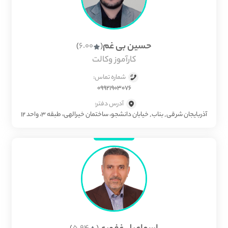
حسین بی غم
6.00
)
(
کارآموز وکالت
شماره تماس:
09921903076
آدرس دفتر:
آذربایجان شرقی, بناب, خیابان دانشجو، ساختمان خیرالهی، طبقه ۳، واحد ۱۲