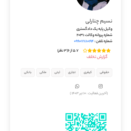
نسیم چنارلی
وکیل پایه یک دادگستری
شماره پروانه وکالت :2031
شماره تلفن :
09907780194
5.7 از 6
(3 نظر)
گزارش تخلف
حقوقی
کیفری
تجاری
ثبتی
ملکی
بانکی
(آخرین فعالیت : 10 تیر 1403 )