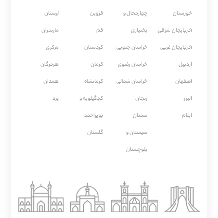
خوزستان
چهارمحال و
قزوین
لرستان
آذربایجان شرقی
بختیاری
قم
مازندران
آذربایجان غربی
خراسان جنوبی
كردستان
مركزی
اردبیل
خراسان رضوی
كرمان
هرمزگان
اصفهان
خراسان شمالی
كرمانشاه
همدان
البرز
زنجان
کهگیلویه و
یزد
ایلام
سمنان
بویراحمد
سیستان و
گلستان
بلوچستان