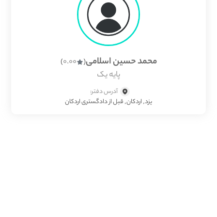
محمد حسین اسلامی
0.00
)
(
پایه یک
آدرس دفتر:
یزد, اردکان, قبل از دادگستری اردکان