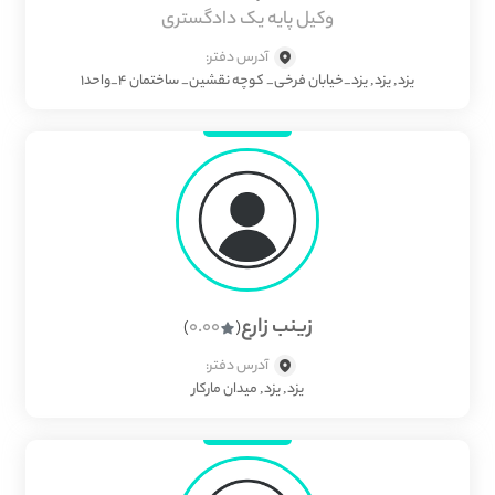
وکیل پایه یک دادگستری
آدرس دفتر:
یزد, یزد, یزد_خیابان فرخی_ کوچه نقشین_ ساختمان ۴_واحد۱
زینب زارع
0.00
)
(
آدرس دفتر:
یزد, یزد, میدان مارکار