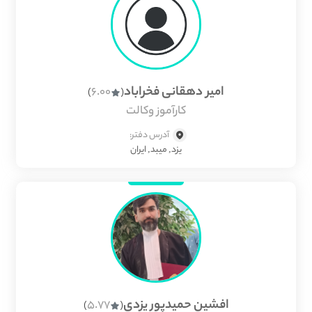
امیر دهقانی فخراباد
6.00
)
(
کارآموز وکالت
آدرس دفتر:
یزد, میبد, ایران
افشین حمیدپور یزدی
5.77
)
(