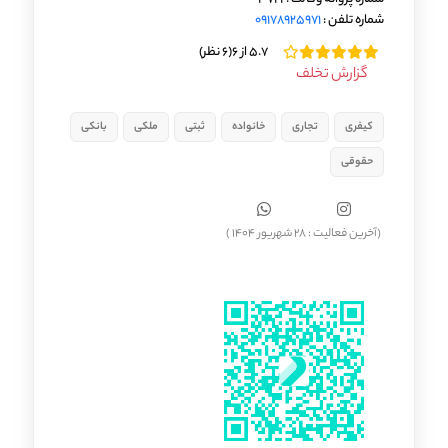
شماره تلفن :
09178925971
5.7 از 6
(6 نظر)
گزارش تخلف
کیفری
تجاری
خانواده
ثبتی
ملکی
بانکی
حقوقی
(آخرین فعالیت : 28 شهریور 1404 )