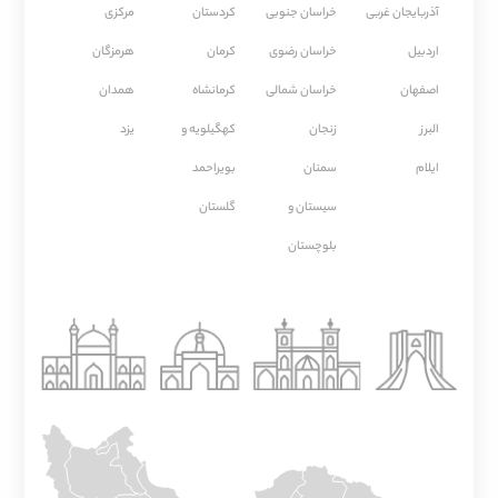
آذربایجان غربی
خراسان جنوبی
كردستان
مركزی
اردبیل
خراسان رضوی
كرمان
هرمزگان
اصفهان
خراسان شمالی
كرمانشاه
همدان
البرز
زنجان
کهگیلویه و
یزد
ایلام
سمنان
بویراحمد
سیستان و
گلستان
بلوچستان