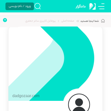
ورود / نام نویسی
دادگزار
صفحه اصلی
پروفایل کاربری ساغر جعفري
شما اینجا هستید
dadgozaar.com