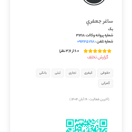
ساغر جعفري
یک
شماره پروانه وکالت :31218
شماره تلفن :
09121257118
6.0 از 6
(4 نظر)
گزارش تخلف
حقوقی
کیفری
تجاری
ثبتی
بانکی
گمرکی
(آخرین فعالیت : 19 آبان 1404 )