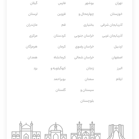
تهران
بوشهر
فارس
گیلان
خوزستان
چهارمحال و
قزوین
لرستان
آذربایجان شرقی
بختیاری
قم
مازندران
آذربایجان غربی
خراسان جنوبی
كردستان
مركزی
اردبیل
خراسان رضوی
كرمان
هرمزگان
اصفهان
خراسان شمالی
كرمانشاه
همدان
البرز
زنجان
کهگیلویه و
یزد
ایلام
سمنان
بویراحمد
سیستان و
گلستان
بلوچستان