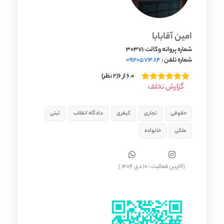
امین آقابابا
شماره پروانه وکالت :30371
شماره تلفن :
09120571484
6.0 از 6
(2 نظر)
گزارش تخلف
حقوقی
تجاری
کیفری
دادگاه انقلاب
ثبتی
ملکی
خانواده
(آخرین فعالیت : 10 دی 1404 )