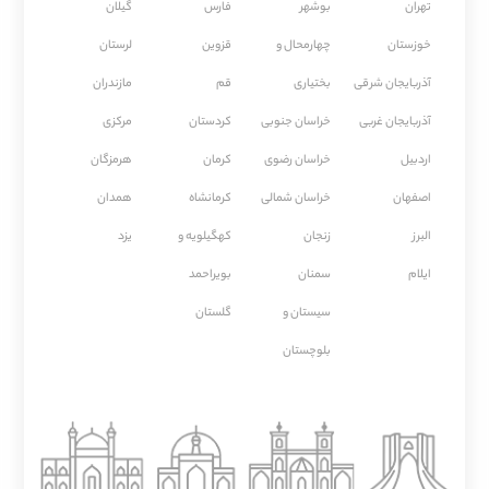
تهران
بوشهر
فارس
گیلان
خوزستان
چهارمحال و
قزوین
لرستان
آذربایجان شرقی
بختیاری
قم
مازندران
آذربایجان غربی
خراسان جنوبی
كردستان
مركزی
اردبیل
خراسان رضوی
كرمان
هرمزگان
اصفهان
خراسان شمالی
كرمانشاه
همدان
البرز
زنجان
کهگیلویه و
یزد
ایلام
سمنان
بویراحمد
سیستان و
گلستان
بلوچستان