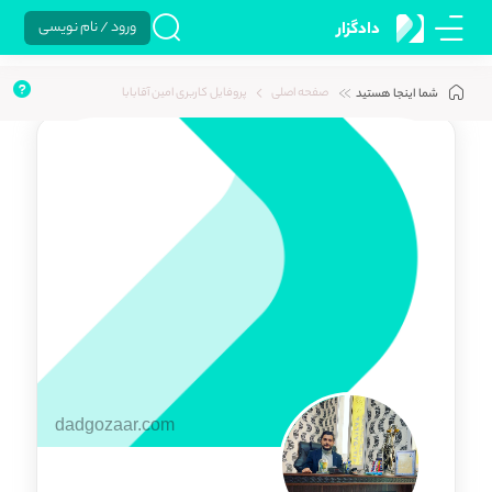
ورود / نام نویسی
دادگزار
صفحه اصلی
پروفایل کاربری امین آقابابا
شما اینجا هستید
dadgozaar.com