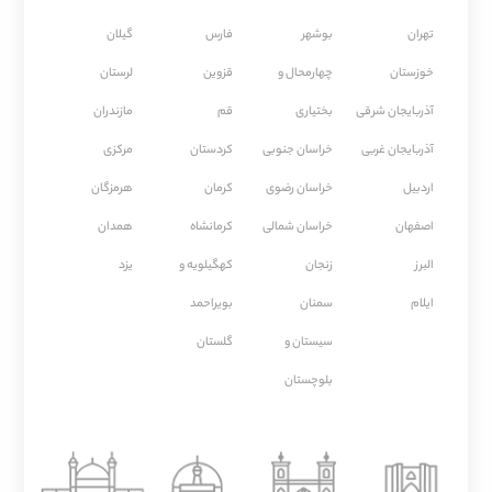
تهران
بوشهر
فارس
گیلان
خوزستان
چهارمحال و
قزوین
لرستان
آذربایجان شرقی
بختیاری
قم
مازندران
آذربایجان غربی
خراسان جنوبی
كردستان
مركزی
اردبیل
خراسان رضوی
كرمان
هرمزگان
اصفهان
خراسان شمالی
كرمانشاه
همدان
البرز
زنجان
کهگیلویه و
یزد
ایلام
سمنان
بویراحمد
سیستان و
گلستان
بلوچستان