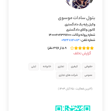
بتول سادات موسوی
وکیل پایه یک دادگستری
کانون وکلای دادگستری
شماره پروانه وکالت :1400020213211600
شماره تلفن :
09124784083
5.9 از 6
(49 نظر)
گزارش تخلف
حقوقی
کیفری
تجاری
خانواده
ثبتی
عمومی
شرکت های تجاری
(آخرین فعالیت : 25 آبان 1404 )