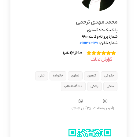
محمد مهدی ترحمی
پایک یک دادگستری
شماره پروانه وکالت :990
شماره تلفن :
09111302927
6.0 از 6
(1 نظر)
گزارش تخلف
حقوقی
کیفری
تجاری
خانواده
ثبتی
ملکی
بانکی
دادگاه انقلاب
(آخرین فعالیت : 25 آبان 1404 )