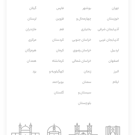
تهران
بوشهر
فارس
گیلان
خوزستان
چهارمحال و
قزوین
لرستان
آذربایجان شرقی
بختیاری
قم
مازندران
آذربایجان غربی
خراسان جنوبی
كردستان
مركزی
اردبیل
خراسان رضوی
كرمان
هرمزگان
اصفهان
خراسان شمالی
كرمانشاه
همدان
البرز
زنجان
کهگیلویه و
یزد
ایلام
سمنان
بویراحمد
سیستان و
گلستان
بلوچستان