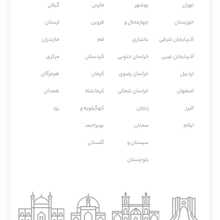
تهران
بوشهر
فارس
گیلان
خوزستان
چهارمحال و
قزوین
لرستان
آذربایجان شرقی
بختیاری
قم
مازندران
آذربایجان غربی
خراسان جنوبی
كردستان
مركزی
اردبیل
خراسان رضوی
كرمان
هرمزگان
اصفهان
خراسان شمالی
كرمانشاه
همدان
البرز
زنجان
کهگیلویه و
یزد
ایلام
سمنان
بویراحمد
سیستان و
گلستان
بلوچستان