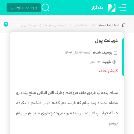
ورود / نام نویسی
دادگزار
صفحه اصلی
فهرست پرسش ها
دریافت پول
شما اینجا هستید
دریافت پول
پرسیده شده:
جمعه 23 آبان 1404
بازدید:
123 نفر
گزارش تخلف
‌سلام بنده ب فردی علف فروختم وطرف الان الباقی مبلغ بنده رو
15ماه نمیده وتو پیام که فرستادم گفته واریز میکنم و نکرده
دیگه جواب پیام وتماس بنده رو نمی‌ده چطوری میتونم برپولم
برسم