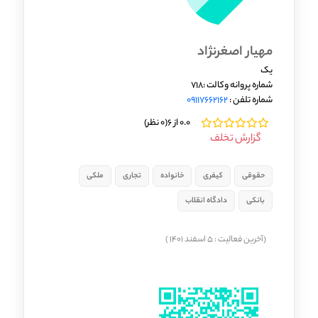
مهیار اصغرنژاد
یک
شماره پروانه وکالت :718
شماره تلفن :
09117662162
0.0 از 6
(0 نظر)
گزارش تخلف
حقوقی
کیفری
خانواده
تجاری
ملکی
بانکی
دادگاه انقلاب
(آخرین فعالیت : 5 اسفند 1401 )