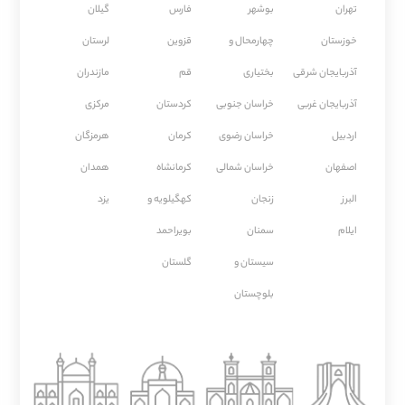
تهران
بوشهر
فارس
گیلان
خوزستان
چهارمحال و
قزوین
لرستان
آذربایجان شرقی
بختیاری
قم
مازندران
آذربایجان غربی
خراسان جنوبی
كردستان
مركزی
اردبیل
خراسان رضوی
كرمان
هرمزگان
اصفهان
خراسان شمالی
كرمانشاه
همدان
البرز
زنجان
کهگیلویه و
یزد
ایلام
سمنان
بویراحمد
سیستان و
گلستان
بلوچستان