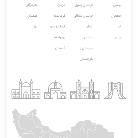
اردبیل
خراسان رضوی
كرمان
هرمزگان
اصفهان
خراسان شمالی
كرمانشاه
همدان
البرز
زنجان
کهگیلویه و
یزد
ایلام
سمنان
بویراحمد
سیستان و
گلستان
بلوچستان