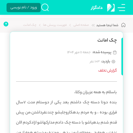
ورود / نام نویسی
دادگزار
صفحه اصلی
فهرست پرسش ها
چک امانت
شما اینجا هستید
چک امانت
پرسیده شده:
جمعه 11 مهر 1404
بازدید:
103 نفر
گزارش تخلف
باسلام به همه عزیزان وکلا،
بنده دوتا دسته چک داشتم بعد یکی از دوستام مدت 7سال
فراری بوده ، و به مردم بدهکاروجلبشو چندنفرداشتن،من پیش
قدم شدم بدهیاشو با دسته چک دادم مدارکهاشو ازادکردم الان
زده زیر همه چی و700مبلیون بدهی مونده رو دستم همه از من