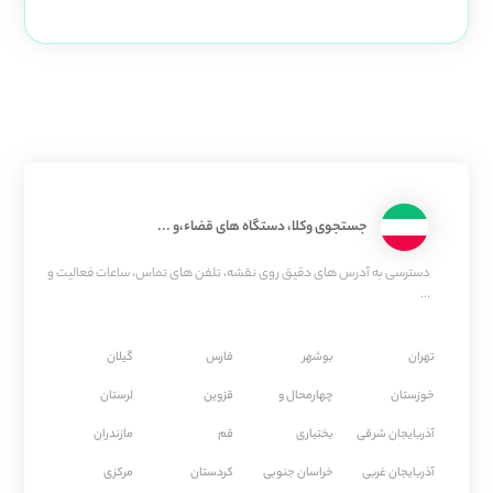
جستجوی وکلا، دستگاه های قضاء،و ...
دسترسی به آدرس های دقیق روی نقشه، تلفن های تماس، ساعات فعالیت و
...
تهران
بوشهر
فارس
گیلان
خوزستان
چهارمحال و
قزوین
لرستان
آذربایجان شرقی
بختیاری
قم
مازندران
آذربایجان غربی
خراسان جنوبی
كردستان
مركزی