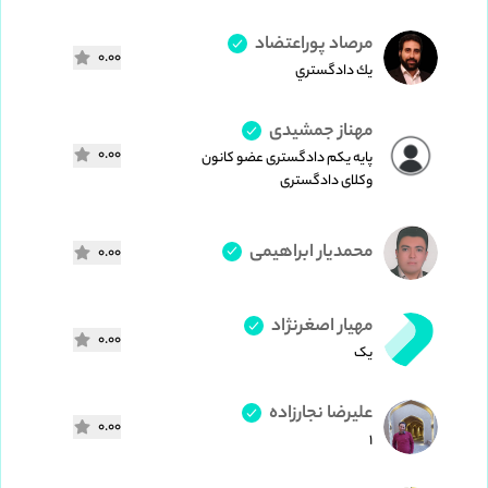
مرصاد پوراعتضاد
0.00
يك دادگستري
مهناز جمشیدی
0.00
پایه یکم دادگستری عضو کانون
وکلای دادگستری
محمدیار ابراهیمی
0.00
مهیار اصغرنژاد
0.00
یک
علیرضا نجارزاده
0.00
1