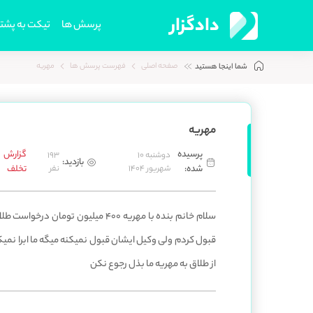
دادگزار
پرسش ها
تیکت به پشتی
صفحه اصلی
فهرست پرسش ها
مهریه
شما اینجا هستید
مهریه
پرسیده
گزارش
دوشنبه 10
193
بازدید:
شده:
شهریور 1404
نفر
تخلف
سلام خانم بنده با مهریه 400 میلیون 
قبول کردم ولی وکیل ایشان قبول نمیکنه میگه ما ابرا نمیک
از طلاق به مهریه ما بذل رجوع نکن