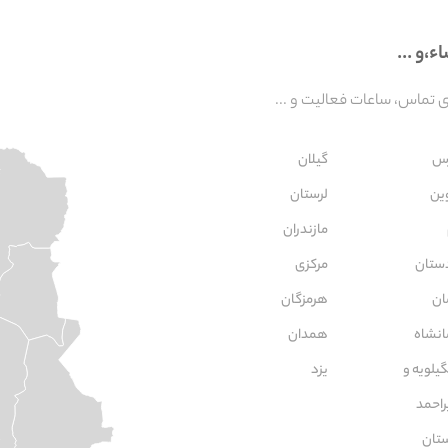
،و ...
تماس، ساعات فعالیت و ...
س
گیلان
ین
لرستان
مازندران
ستان
مركزی
ان
هرمزگان
انشاه
همدان
یلویه و
یزد
راحمد
تان