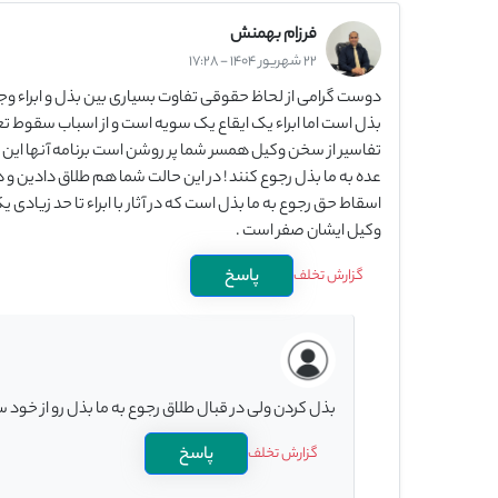
فرزام بهمنش
22 شهریور 1404 - 17:28
دوست گرامی از لحاظ حقوقی تفاوت بسیاری بین بذل و ابراء وجو
بذل است اما ابراء یک ایقاع یک سویه است و از اسباب سقوط تع
تفاسیر از سخن وکیل همسر شما پر روشن است برنامه آنها این اس
عده به ما بذل رجوع کنند ! در این حالت شما هم طلاق دادین و 
اسقاط حق رجوع به ما بذل است که در آثار با ابراء تا حد زیا
وکیل ایشان صفر است .
پاسخ
گزارش تخلف
بذل کردن ولی در قبال طلاق رجوع به ما بذل رو از خود 
پاسخ
گزارش تخلف