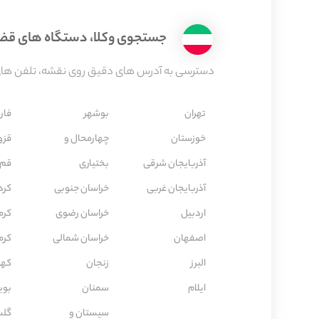
جستجوی وکلا، دستگاه های قضاء
دسترسی به آدرس های دقیق روی نقشه، تلفن های 
تهران
بوشهر
فار
خوزستان
چهارمحال و
قزو
آذربایجان شرقی
بختیاری
قم
آذربایجان غربی
خراسان جنوبی
كرد
اردبیل
خراسان رضوی
كرم
اصفهان
خراسان شمالی
كرم
البرز
زنجان
کهگ
ایلام
سمنان
بوی
سیستان و
گلس