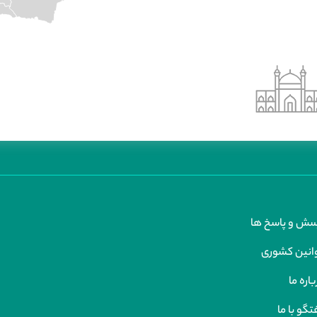
سش و پاسخ ها
انین کشوری
اره ما
تگو با ما