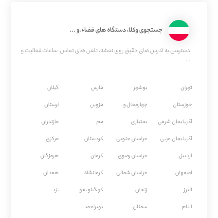
جستجوی وکلا، دستگاه های قضاء،و ...
دسترسی به آدرس های دقیق روی نقشه، تلفن های تماس، ساعات فعالیت و
...
تهران
بوشهر
فارس
گیلان
خوزستان
چهارمحال و
قزوین
لرستان
آذربایجان شرقی
بختیاری
قم
مازندران
آذربایجان غربی
خراسان جنوبی
كردستان
مركزی
اردبیل
خراسان رضوی
كرمان
هرمزگان
اصفهان
خراسان شمالی
كرمانشاه
همدان
البرز
زنجان
کهگیلویه و
یزد
ایلام
سمنان
بویراحمد