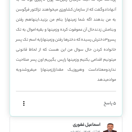
آنهادادوگفت که از سازمان کشاورزی میخواهند تراکتور فرگوسن
به من بدهند اگه شما زمینهارا بنام من بزنید،اینهاهم رفتن
وبنامش زدندحال آن عموفوت کرده وزمینها و بقیه اموال به تک
پسرو3دخترش رسیده که دخترها رفتن وزمینهارابه اسم تک پسر
خانواده کردن حال سوال من این هست که از لحاظ قانونی
میتونیم اقدامی بکنیم وزمینها راپس بگیریم اون پسر صلاحیت
نداردومعتاداست وهرروزیک مقداراززمینهارا میفروشدوبه
موادمیدهد
5 پاسخ
اسماعیل غفوری