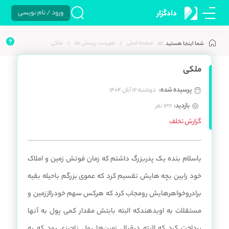
ورود / نام نویسی
دادگزار
صفحه اصلی
فهرست پرسش ها
ملکی
شما اینجا هستید
ملکی
پرسیده شده:
دوشنبه 12 آبان 1404
بازدید:
132 نفر
گزارش تخلف
باسلام بنده یک پدربزرگ داشتم که زمان فوتش زمین و املاک
خود رابین بچه هایش تقسیم کرد که عموی بزرگم باحیله بقیه
برادروخواهرهایش رومجاب کرد که هرکس سهم خودرااززمین و
مستقلات به اوبدهندکه البته بابتش مقدار کمی پول به آنها
پرداخت کرد که البته درقبال زمین‌ها پول ناچیزی بود که به