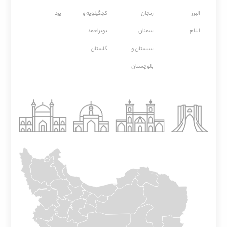
البرز
زنجان
کهگیلویه و
یزد
ایلام
سمنان
بویراحمد
سیستان و
گلستان
بلوچستان