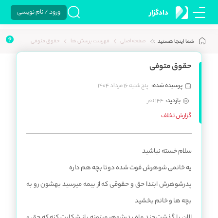
ورود / نام نویسی
دادگزار
صفحه اصلی
فهرست پرسش ها
حقوق متوفی
شما اینجا هستید
حقوق متوفی
پرسیده شده:
پنج شنبه 16 مرداد 1404
بازدید:
144 نفر
گزارش تخلف
سلام خسته نباشید
یه خانمی شوهرش فوت شده دوتا بچه هم داره
پدرشوهرش ابتدا حق و حقوقی که از بیمه میرسید بهشون رو به
بچه ها و خانم بخشید
الان با گذشت چند ماه پدرشوهر میتونه باز شکایت کنه که حق و