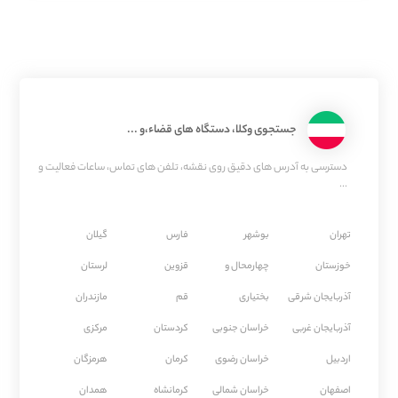
جستجوی وکلا، دستگاه های قضاء،و ...
دسترسی به آدرس های دقیق روی نقشه، تلفن های تماس، ساعات فعالیت و
...
تهران
بوشهر
فارس
گیلان
خوزستان
چهارمحال و
قزوین
لرستان
آذربایجان شرقی
بختیاری
قم
مازندران
آذربایجان غربی
خراسان جنوبی
كردستان
مركزی
اردبیل
خراسان رضوی
كرمان
هرمزگان
اصفهان
خراسان شمالی
كرمانشاه
همدان