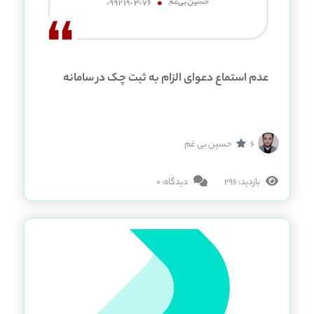
عدم استماع دعوای الزام به ثبت چک در سامانه
صیاد
6
حسین بی غم
بازدید: 296
دیدگاه: 0