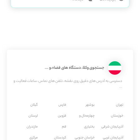
جستجوی وکلا، دستگاه های قضاء،و ...
دسترسی به آدرس های دقیق روی نقشه، تلفن های تماس، ساعات فعالیت و
...
تهران
بوشهر
فارس
گیلان
خوزستان
چهارمحال و
قزوین
لرستان
آذربایجان شرقی
بختیاری
قم
مازندران
آذربایجان غربی
خراسان جنوبی
كردستان
مركزی