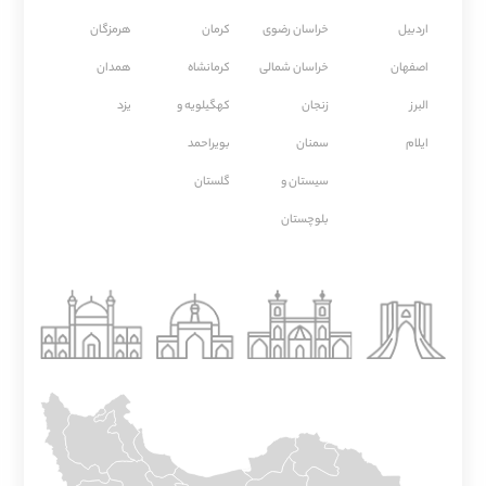
اردبیل
خراسان رضوی
كرمان
هرمزگان
اصفهان
خراسان شمالی
كرمانشاه
همدان
البرز
زنجان
کهگیلویه و
یزد
ایلام
سمنان
بویراحمد
سیستان و
گلستان
بلوچستان