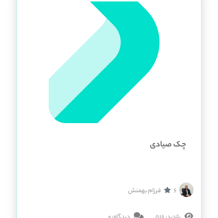
چک صیادی
6
فرزام بهمنش
بازدید: 518
دیدگاه: 0