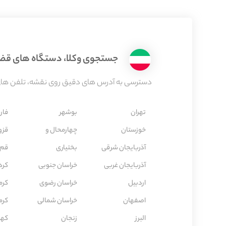
جستجوی وکلا، دستگاه های قضاء
دسترسی به آدرس های دقیق روی نقشه، تلفن های 
تهران
بوشهر
فار
خوزستان
چهارمحال و
قزو
آذربایجان شرقی
بختیاری
قم
آذربایجان غربی
خراسان جنوبی
كرد
اردبیل
خراسان رضوی
كرم
اصفهان
خراسان شمالی
كرم
البرز
زنجان
کهگ