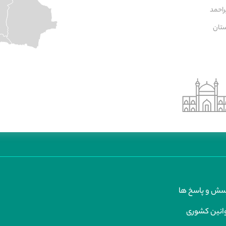
راحمد
تان
سش و پاسخ ها
انین کشوری