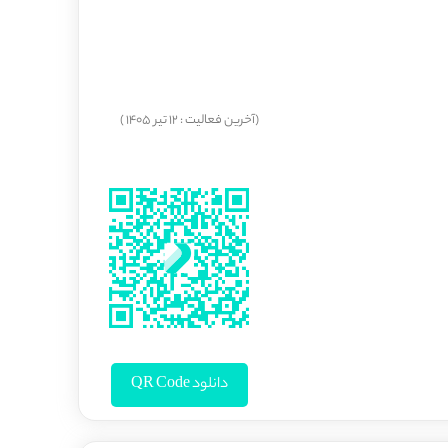
(آخرین فعالیت : 12 تیر 1405 )
دانلود QR Code