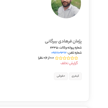
پژمان فرهادی بیرگانی
شماره پروانه وکالت :2335
شماره تلفن :
09166109362
0.0 از 6
(0 نظر)
گزارش تخلف
کیفری
حقوقی