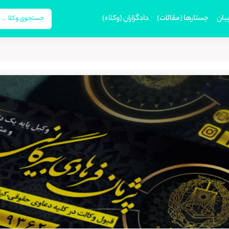
بان
جستارها (مقالات)
دادگزاران (وکلاء)