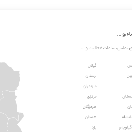
،و ...
تماس، ساعات فعالیت و ...
س
گیلان
ین
لرستان
مازندران
ستان
مركزی
ان
هرمزگان
انشاه
همدان
یلویه و
یزد