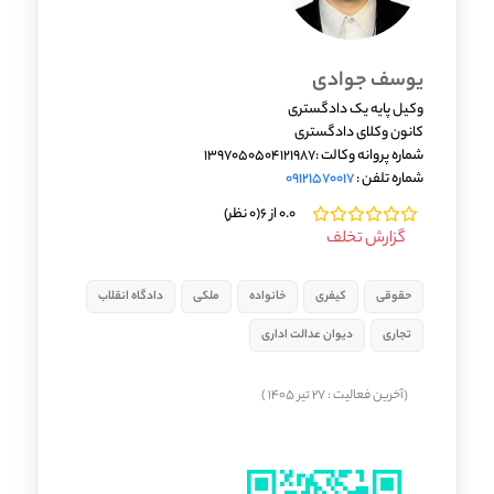
یوسف جوادی
وکیل پایه یک دادگستری
کانون وکلای دادگستری
شماره پروانه وکالت :1397050504121987
شماره تلفن :
09121570017
0.0 از 6
(0 نظر)
گزارش تخلف
حقوقی
کیفری
خانواده
ملکی
دادگاه انقلاب
تجاری
دیوان عدالت اداری
(آخرین فعالیت : 27 تیر 1405 )