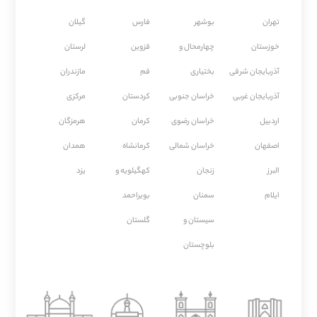
تهران
بوشهر
فارس
گیلان
خوزستان
چهارمحال و
قزوین
لرستان
آذربایجان شرقی
بختیاری
قم
مازندران
آذربایجان غربی
خراسان جنوبی
كردستان
مركزی
اردبیل
خراسان رضوی
كرمان
هرمزگان
اصفهان
خراسان شمالی
كرمانشاه
همدان
البرز
زنجان
کهگیلویه و
یزد
ایلام
سمنان
بویراحمد
سیستان و
گلستان
بلوچستان